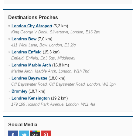
Destinations Proches
»
London City Aéroport
(5,2 km)
King George V Dock, Silvertown, London, E16 2px
»
Londres Bow
(7,0 km)
411 Wick Lane, Bow, London, E3 2jg
»
Londres Enfield
(15,3 km)
Enfield, Enfield, En3 5qs, Middlesex
»
Londres Marble Arch
(16,8 km)
Marble Arch, Marble Arch, London, W1h 7bd
»
Londres Bayswater
(18,0 km)
Off Bayswater Road, Off Bayswater Road, London, W2 3pn
»
Bromley
(18,7 km)
»
Londres Kensington
(19,2 km)
179 199 Holland Park Avenue, London, W11 4ul
»
Londres Finchley
(19,5 km)
Silverstone Garage, Silverstone Garage, Finchley, N12 8qr
»
Social Media
London Park Royal
(22,3 km)
Park Royal, Park Royal, London, Nw10 8ld