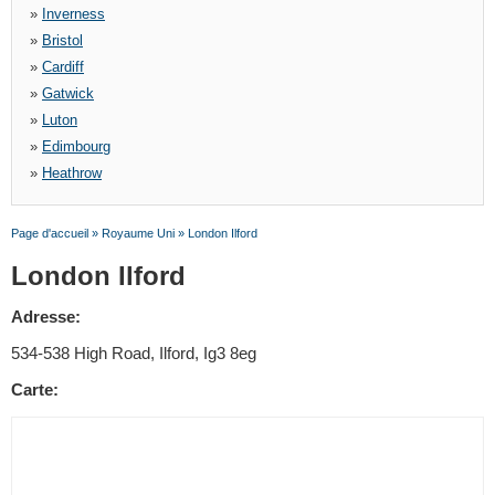
»
Inverness
»
Bristol
»
Cardiff
»
Gatwick
»
Luton
»
Edimbourg
»
Heathrow
Page d'accueil
»
Royaume Uni
»
London Ilford
London Ilford
Adresse:
534-538 High Road, Ilford, Ig3 8eg
Carte: