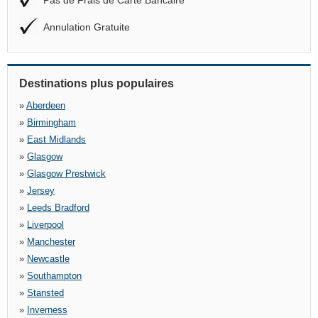
Pas de Frais de Carte Bancaire
Annulation Gratuite
Destinations plus populaires
»
Aberdeen
»
Birmingham
»
East Midlands
»
Glasgow
»
Glasgow Prestwick
»
Jersey
»
Leeds Bradford
»
Liverpool
»
Manchester
»
Newcastle
»
Southampton
»
Stansted
»
Inverness