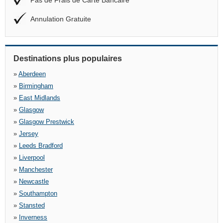
Pas de Frais de Carte Bancaire
Annulation Gratuite
Destinations plus populaires
»
Aberdeen
»
Birmingham
»
East Midlands
»
Glasgow
»
Glasgow Prestwick
»
Jersey
»
Leeds Bradford
»
Liverpool
»
Manchester
»
Newcastle
»
Southampton
»
Stansted
»
Inverness