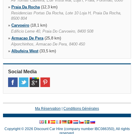
Av Tomás Cabreira, Edif Vista Mar, Loja i, Praia, Portimao, 8500
»
Praia Da Rocha
(12,3 km)
Residencias Portas Da Rocha, Lote 10 Loja H, Praia Da Rocha,
8500 804
»
Carvoeiro
(18,1 km)
Edificio Leme 40, Praia Do Carvoeiro, 8400 508
»
Armacao De Pera
(25,8 km)
Alporchinhos, Armacao De Pera, 8400 450
»
Albufeira West
(33,5 km)
Rua Do Castelo, Torre Velha, Albufeira, 8200 385
»
Albufeira
(40,2 km)
Marina De Albufeira, Albufeira, 8200 394
Social Media
»
Vilamoura
(49,5 km)
Delta Marina,lj.1, Vilamoura, 8125 448
»
Quarteira
(51,0 km)
Av. Infante Sagres 171, Cv Esq., 8125 157, Quarteira, 8125 157
Ma Réservation
|
Conditions Générales
Copyright © 2026 Discount Car Hire (company number IBC086350), All rights
reserved.