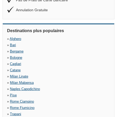
Pas de Frais de Carte Bancaire
Annulation Gratuite
Destinations plus populaires
»
Alghero
»
Bari
»
Bergame
»
Bologne
»
Cagliari
»
Catane
»
Milan Linate
»
Milan Malpensa
»
Naples Capodichino
»
Pise
»
Rome Ciampino
»
Rome Fiumicino
»
Trapani