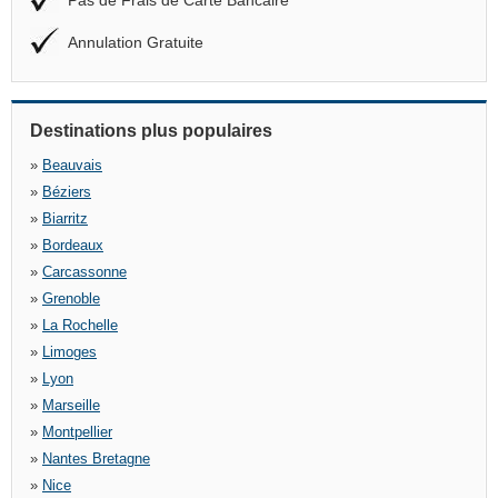
Pas de Frais de Carte Bancaire
Annulation Gratuite
Destinations plus populaires
»
Beauvais
»
Béziers
»
Biarritz
»
Bordeaux
»
Carcassonne
»
Grenoble
»
La Rochelle
»
Limoges
»
Lyon
»
Marseille
»
Montpellier
»
Nantes Bretagne
»
Nice