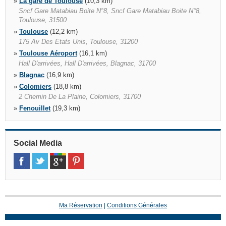
»
La gare de Toulouse
(10,3 km)
Sncf Gare Matabiau Boite N°8, Sncf Gare Matabiau Boite N°8,
Toulouse, 31500
»
Toulouse
(12,2 km)
175 Av Des Etats Unis, Toulouse, 31200
»
Toulouse Aéroport
(16,1 km)
Hall D'arrivées, Hall D'arrivées, Blagnac, 31700
»
Blagnac
(16,9 km)
»
Colomiers
(18,8 km)
2 Chemin De La Plaine, Colomiers, 31700
»
Fenouillet
(19,3 km)
»
Saint Sulpice
(27,9 km)
Sarl Garage Boffo, Saint Sulpice, 81370
»
Castelnau D'estrétefonds
(30,1 km)
Social Media
1 Avenue De L'europe, Castelnau D'estretefonds, 31620
»
Pompignan
(35,9 km)
140 Route De Toulouse Garage Renault, Pompignan, 82170
Ma Réservation
|
Conditions Générales