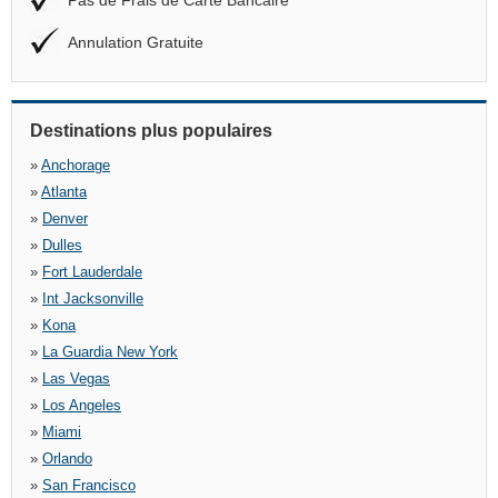
Pas de Frais de Carte Bancaire
Annulation Gratuite
Destinations plus populaires
»
Anchorage
»
Atlanta
»
Denver
»
Dulles
»
Fort Lauderdale
»
Int Jacksonville
»
Kona
»
La Guardia New York
»
Las Vegas
»
Los Angeles
»
Miami
»
Orlando
»
San Francisco